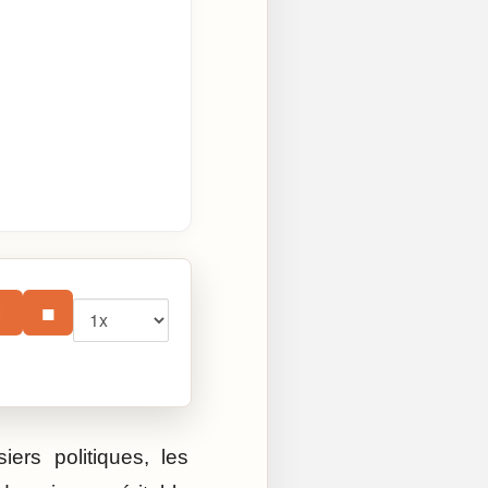
Vitesse
⏸
■
iers politiques, les