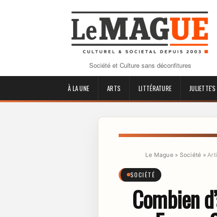
Société et Culture sans déconfitures
À LA UNE
ARTS
LITTÉRATURE
JULIETTE'S
Le Mague
»
Société
»
Art
SOCIÉTÉ
Combien d’