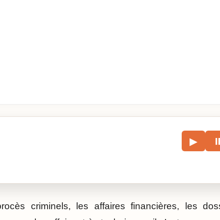
le
▶
écouter l’article.
cès criminels, les affaires financières, les doss