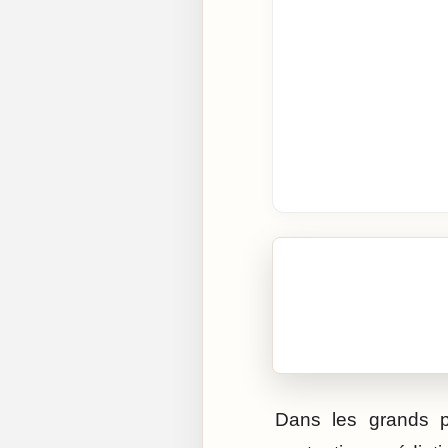
🎧 Écouter cet artic
Cliquez sur « Lire » pour 
Dans les grands pro