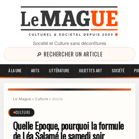
Société et Culture sans déconfitures
🔎 RECHERCHER UN ARTICLE
À LA UNE
ARTS
LITTÉRATURE
JULIETTE'S ART
SOCIÉTÉ
PO
Le Mague
Culture
»
»
Article
CULTURE
Quelle Epoque, pourquoi la formule
de Léa Salamé le samedi soir