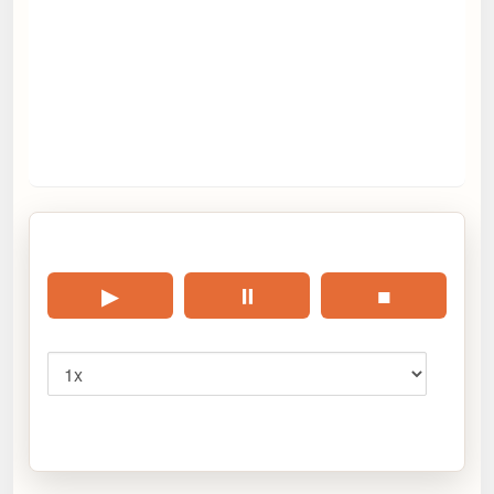
🎧 Écouter cet article
▶
⏸
■
Vitesse
Cliquez sur « Lire » pour écouter l’article.