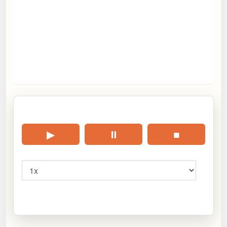
🎧 Écouter cet article
▶
⏸
■
Vitesse
Cliquez sur « Lire » pour écouter l’article.