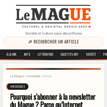
Société et Culture sans déconfitures
🔎 RECHERCHER UN ARTICLE
À LA UNE
ARTS
LITTÉRATURE
JULIETTE'S ART
SOCIÉTÉ
PO
Le Mague
Incasable
»
»
Article
INCASABLE
Pourquoi s’abonner à la newsletter
du Mague ? Parce qu’Internet