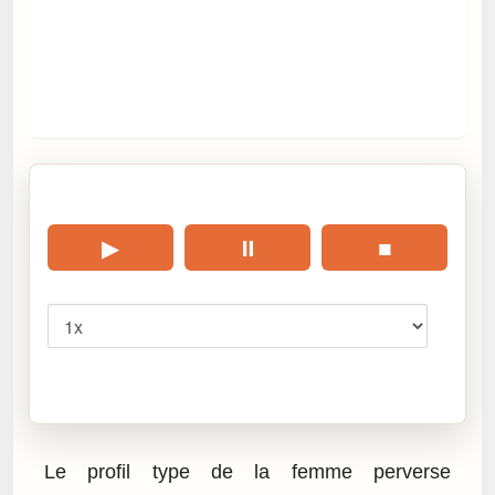
🎧 Écouter cet article
▶
⏸
■
Vitesse
Cliquez sur « Lire » pour écouter l’article.
Le profil type de la femme perverse