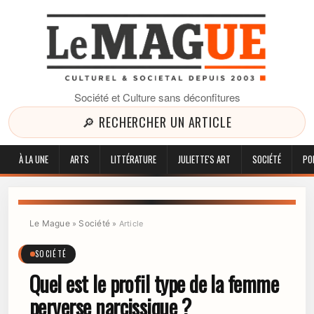
Société et Culture sans déconfitures
🔎 RECHERCHER UN ARTICLE
À LA UNE
ARTS
LITTÉRATURE
JULIETTE'S ART
SOCIÉTÉ
PO
Le Mague
Société
»
»
Article
SOCIÉTÉ
Quel est le profil type de la femme
perverse narcissique ?