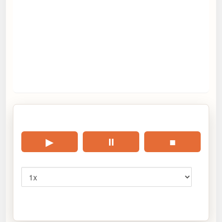
🎧 Écouter cet article
▶
⏸
■
Vitesse
Cliquez sur « Lire » pour écouter l’article.