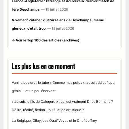
France-Angleterre : l’étrange et douloureux dernier match de
l’ère Deschamps
— 19 juillet 2026
Vivement Zidane : quatorze ans de Deschamps, même
glorieux, c’était trop
— 18 juillet 2026
→ Voir le Top 100 des articles (archives)
Les plus lus en ce moment
Vanille Leclerc : le tube « Comme mes potos », aussi addictif que
génial… et un peu énervant
« Je suis le fils de Calogero » : qui est vraiment Dries Bormans ?
Délire, réalité, fiction… ou filiation artistique ?
La Belgique, Olloy, Les Quat’ Voyes et le Chef Joffrey