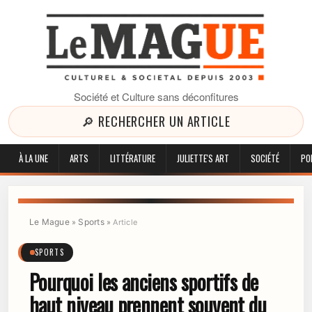
Société et Culture sans déconfitures
🔎 RECHERCHER UN ARTICLE
À LA UNE
ARTS
LITTÉRATURE
JULIETTE'S ART
SOCIÉTÉ
PO
Le Mague
Sports
»
»
Article
SPORTS
Pourquoi les anciens sportifs de
haut niveau prennent souvent du