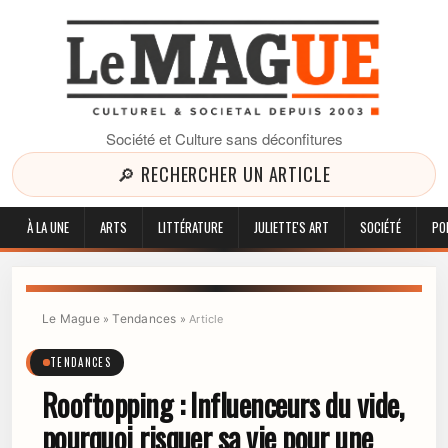
Société et Culture sans déconfitures
🔎 RECHERCHER UN ARTICLE
À LA UNE
ARTS
LITTÉRATURE
JULIETTE'S ART
SOCIÉTÉ
PO
Le Mague
Tendances
»
»
Article
TENDANCES
Rooftopping : Influenceurs du vide,
pourquoi risquer sa vie pour une