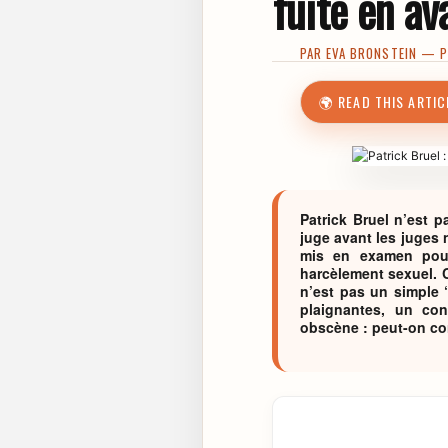
fuite en av
PAR
EVA BRONSTEIN
— PU
🌍 READ THIS ARTIC
Patrick Bruel n’est p
juge avant les juges 
mis en examen pour 
harcèlement sexuel. 
n’est pas un simple 
plaignantes, un con
obscène : peut-on con