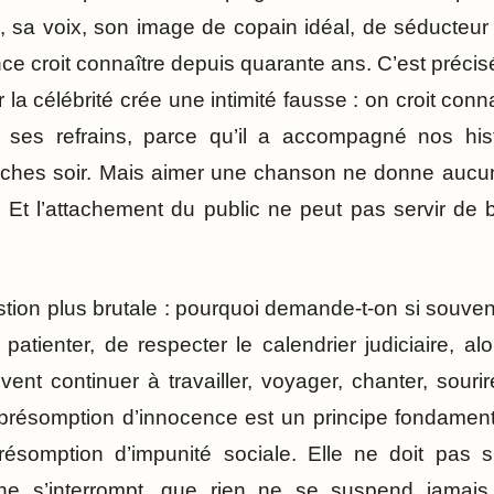
, sa voix, son image de copain idéal, de séducteu
ce croit connaître depuis quarante ans. C’est précisé
 la célébrité crée une intimité fausse : on croit conn
 ses refrains, parce qu’il a accompagné nos his
nches soir. Mais aimer une chanson ne donne aucune
 Et l’attachement du public ne peut pas servir de bo
estion plus brutale : pourquoi demande-t-on si souv
e patienter, de respecter le calendrier judiciaire,
ent continuer à travailler, voyager, chanter, sourir
résomption d’innocence est un principe fondamenta
ésomption d’impunité sociale. Elle ne doit pas si
ne s’interrompt, que rien ne se suspend jamais,