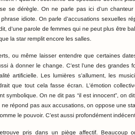
se se dérègle. On ne parle pas ici d’un chante
hrase idiote. On parle d’accusations sexuelles ré
urdit, d’une parole de femmes qui ne peut plus être b
ue la star remplit encore les salles.
rts, ou même laisser entendre que certaines dates
aussi à donner le change. C’est l’une des grandes f
ité artificielle. Les lumières s’allument, les music
drait que tout cela fasse écran. L’émotion collecti
 symbolique. On ne dit pas “il est innocent”, on di
n ne répond pas aux accusations, on oppose une sta
 comme le pouvoir. C’est aussi profondément indécent
 retrouve pris dans un piège affectif. Beaucoup 