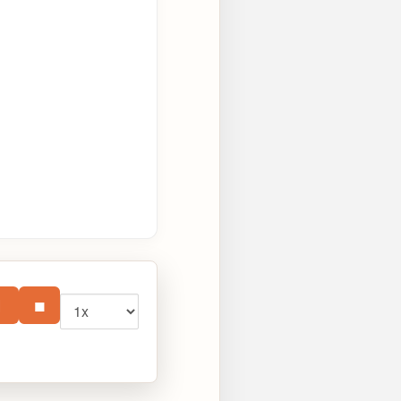
Vitesse
⏸
■