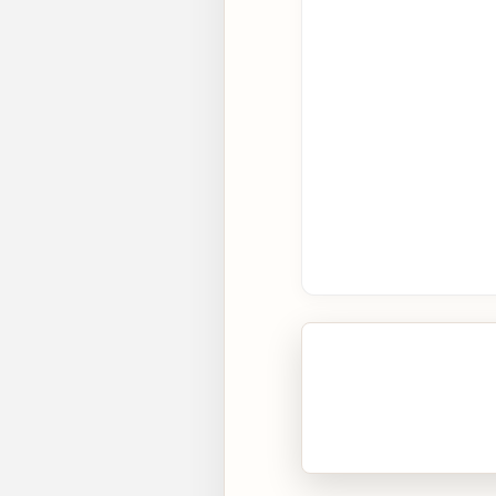
🎧 Écouter cet artic
Cliquez sur « Lire » pour 