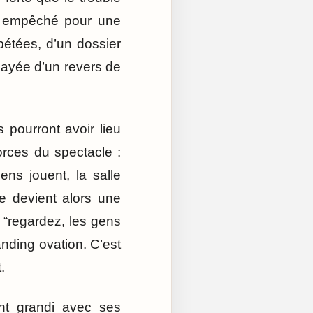
ur empêché pour une
pétées, d’un dossier
alayée d’un revers de
 pourront avoir lieu
orces du spectacle :
iens jouent, la salle
ve devient alors une
t “regardez, les gens
nding ovation. C’est
.
ont grandi avec ses