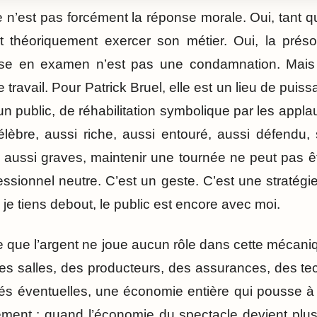
 n’est pas forcément la réponse morale. Oui, tant qu’
ut théoriquement exercer son métier. Oui, la prés
ise en examen n’est pas une condamnation. Mais
 travail. Pour Patrick Bruel, elle est un lieu de puiss
 un public, de réhabilitation symbolique par les app
èbre, aussi riche, aussi entouré, aussi défendu, 
s aussi graves, maintenir une tournée ne peut pas 
essionnel neutre. C’est un geste. C’est une stratégi
, je tiens debout, le public est encore avec moi.
oire que l’argent ne joue aucun rôle dans cette mécan
es salles, des producteurs, des assurances, des tec
és éventuelles, une économie entière qui pousse à
ement : quand l’économie du spectacle devient plus 