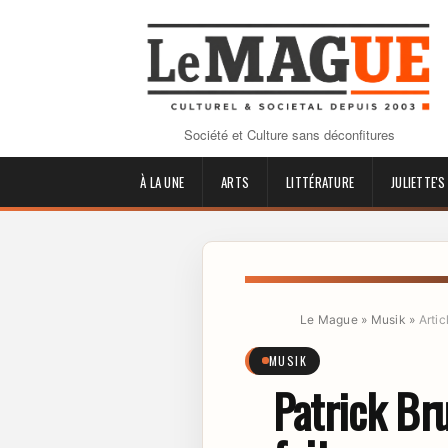
Société et Culture sans déconfitures
À LA UNE
ARTS
LITTÉRATURE
JULIETTE'S
Le Mague
»
Musik
»
Artic
MUSIK
Patrick Bru