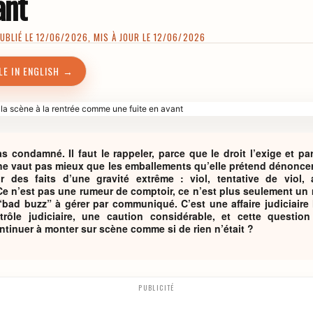
ant
BLIÉ LE 12/06/2026, MIS À JOUR LE 12/06/2026
LE IN ENGLISH →
as condamné. Il faut le rappeler, parce que le droit l’exige et p
ne vaut pas mieux que les emballements qu’elle prétend dénoncer.
des faits d’une gravité extrême : viol, tentative de viol, 
Ce n’est pas une rumeur de comptoir, ce n’est plus seulement un 
“bad buzz” à gérer par communiqué. C’est une affaire judiciaire 
trôle judiciaire, une caution considérable, et cette questio
tinuer à monter sur scène comme si de rien n’était ?
PUBLICITÉ