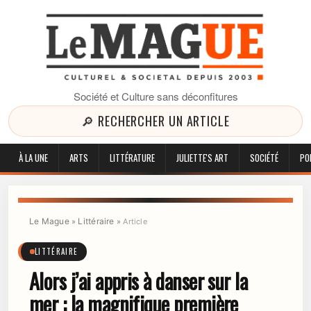
Société et Culture sans déconfitures
🔎 RECHERCHER UN ARTICLE
À LA UNE
ARTS
LITTÉRATURE
JULIETTE'S ART
SOCIÉTÉ
PO
Le Mague
Littéraire
»
»
Article
LITTÉRAIRE
Alors j’ai appris à danser sur la
mer : la magnifique première