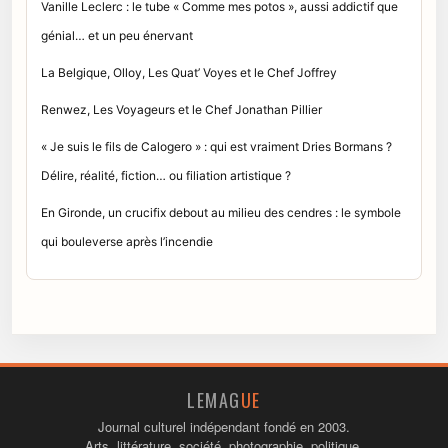
Vanille Leclerc : le tube « Comme mes potos », aussi addictif que
génial… et un peu énervant
La Belgique, Olloy, Les Quat’ Voyes et le Chef Joffrey
Renwez, Les Voyageurs et le Chef Jonathan Pillier
« Je suis le fils de Calogero » : qui est vraiment Dries Bormans ?
Délire, réalité, fiction… ou filiation artistique ?
En Gironde, un crucifix debout au milieu des cendres : le symbole
qui bouleverse après l’incendie
LEMAG
UE
Journal culturel indépendant fondé en 2003.
Arts, littérature, société, photographie, politique.