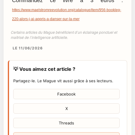
Commandez ce livre à 3 euros :
https://www.maelstromreevolution.org/catalogue/item/956-bookleg-
220-alors-j-ai-appris-a-danser-sur-la-mer
Certains articles du Mague bénéficient d’un éclairage ponctuel et
maîtrisé de l’intelligence artificielle.
LE 11/06/2026
💡 Vous aimez cet article ?
Partagez-le. Le Mague vit aussi grâce à ses lecteurs.
Facebook
X
Threads