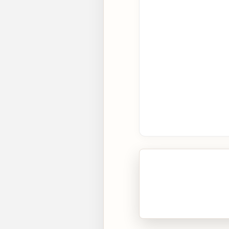
🎧 Écouter cet artic
Cliquez sur « Lire » pour 