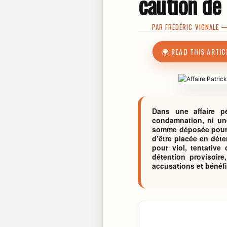
caution de
PAR
FRÉDÉRIC VIGNALE
— 
🌍 READ THIS ARTIC
Dans une affaire p
condamnation, ni une
somme déposée pour p
d’être placée en déte
pour viol, tentative
détention provisoire
accusations et bénéf