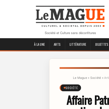
Société et Culture sans déconfitures
À LA UNE
ARTS
LITTÉRATURE
JULIETTE'S
Le Mague
»
Société
»
Art
SOCIÉTÉ
Affaire Pat