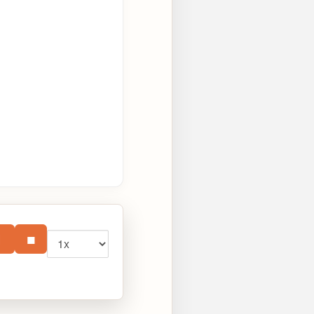
Vitesse
⏸
■