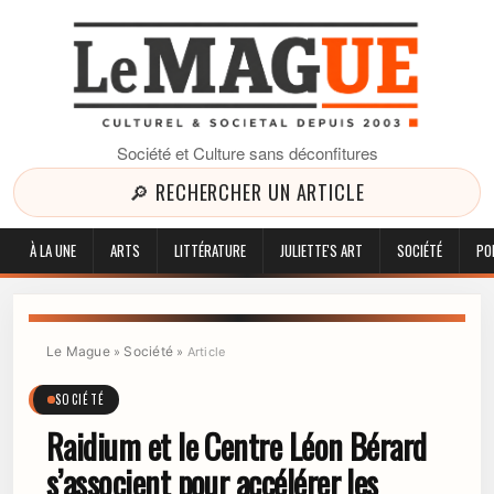
Société et Culture sans déconfitures
🔎 RECHERCHER UN ARTICLE
À LA UNE
ARTS
LITTÉRATURE
JULIETTE'S ART
SOCIÉTÉ
PO
Le Mague
Société
»
»
Article
SOCIÉTÉ
Raidium et le Centre Léon Bérard
s’associent pour accélérer les