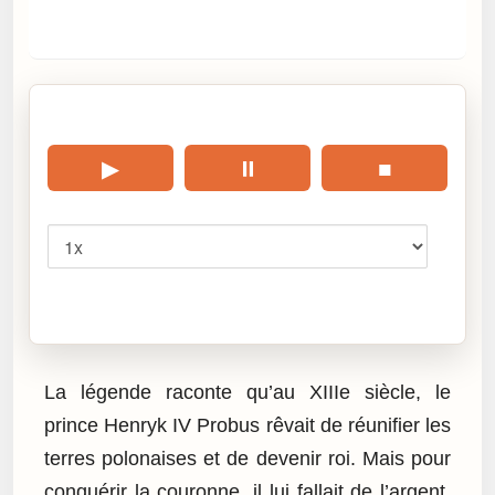
🎧 Écouter cet article
▶
⏸
■
Vitesse
Cliquez sur « Lire » pour écouter l’article.
La légende raconte qu’au XIIIe siècle, le
prince Henryk IV Probus rêvait de réunifier les
terres polonaises et de devenir roi. Mais pour
conquérir la couronne, il lui fallait de l’argent,