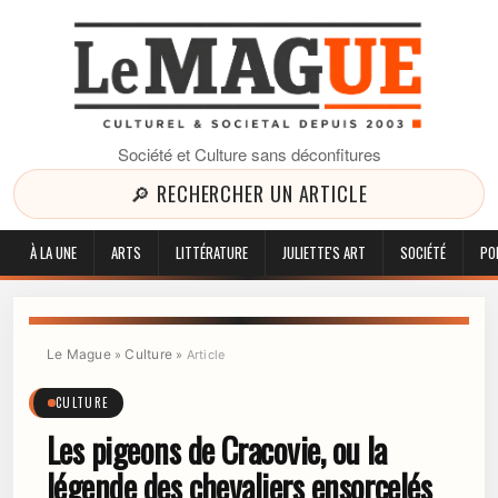
Société et Culture sans déconfitures
🔎 RECHERCHER UN ARTICLE
À LA UNE
ARTS
LITTÉRATURE
JULIETTE'S ART
SOCIÉTÉ
PO
Le Mague
Culture
»
»
Article
CULTURE
Les pigeons de Cracovie, ou la
légende des chevaliers ensorcelés