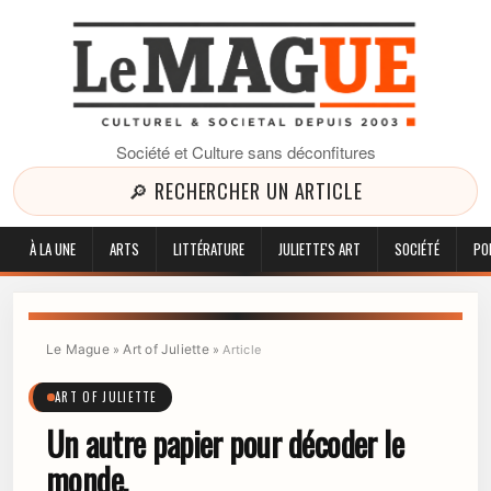
Société et Culture sans déconfitures
🔎 RECHERCHER UN ARTICLE
À LA UNE
ARTS
LITTÉRATURE
JULIETTE'S ART
SOCIÉTÉ
PO
Le Mague
Art of Juliette
»
»
Article
ART OF JULIETTE
Un autre papier pour décoder le
monde.