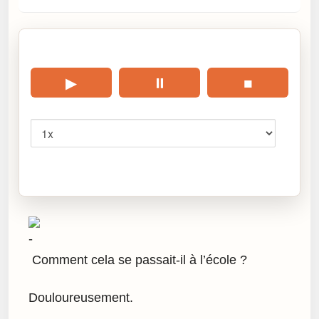
🎧 Écouter cet article
▶
⏸
■
Vitesse
Cliquez sur « Lire » pour écouter l’article.
Comment cela se passait-il à l’école ?
Douloureusement.