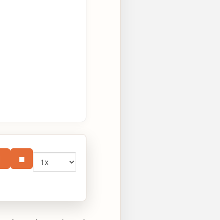
Vitesse
⏸
■