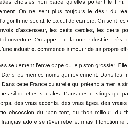
ttes choisies non parce qu’elles portent le film,
cement. On ne sent plus toujours le désir du réal
l’algorithme social, le calcul de carrière. On sent le
nvois d’ascenseur, les petits cercles, les petits po
 d’ouverture. On appelle cela une industrie. Très b
 qu’une industrie, commence à mourir de sa propre effi
pas seulement l’enveloppe ou le piston grossier. Elle e
e. Dans les mêmes noms qui reviennent. Dans les
ans cette France culturelle qui prétend aimer la sin
es silhouettes sociales. Dans ces castings qui pa
corps, des vrais accents, des vrais âges, des vraies
tte obsession du “bon ton”, du “bon milieu”, du “
 français adore se rêver rebelle, mais il fonctionn