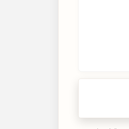
🎧 Écouter cet artic
Cliquez sur « Lire » pour 