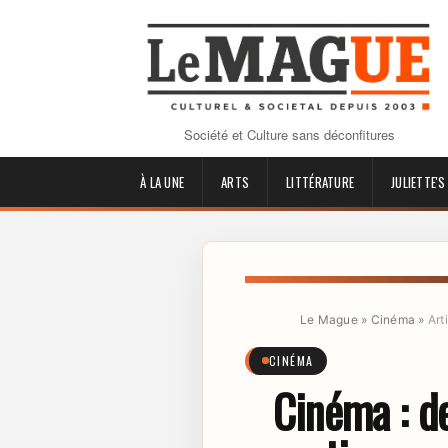
Société et Culture sans déconfitures
À LA UNE
ARTS
LITTÉRATURE
JULIETTE'S
Le Mague
»
Cinéma
»
Art
CINÉMA
Cinéma : de