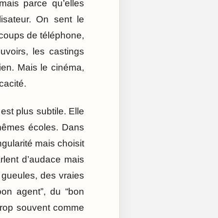
 mais parce qu’elles
isateur. On sent le
s coups de téléphone,
uvoirs, les castings
ien. Mais le cinéma,
cacité.
st plus subtile. Elle
 mêmes écoles. Dans
gularité mais choisit
rlent d’audace mais
 gueules, des vraies
bon agent”, du “bon
e trop souvent comme