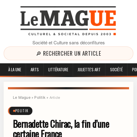
Société et Culture sans déconfitures
🔎 RECHERCHER UN ARTICLE
À LA UNE
ARTS
LITTÉRATURE
JULIETTE'S ART
SOCIÉTÉ
PO
Le Mague
Politik
»
»
Article
POLITIK
Bernadette Chirac, la fin d’une
certaine France