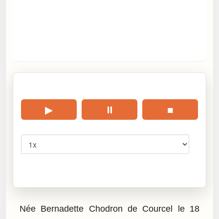
🎧 Écouter cet article
▶
⏸
■
Vitesse
Cliquez sur « Lire » pour écouter l’article.
Née Bernadette Chodron de Courcel le 18