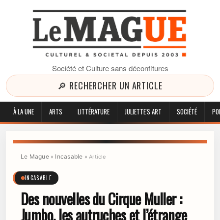
Société et Culture sans déconfitures
🔎 RECHERCHER UN ARTICLE
À LA UNE
ARTS
LITTÉRATURE
JULIETTE'S ART
SOCIÉTÉ
PO
Le Mague
Incasable
»
»
Article
INCASABLE
Des nouvelles du Cirque Muller :
Jumbo, les autruches et l’étrange