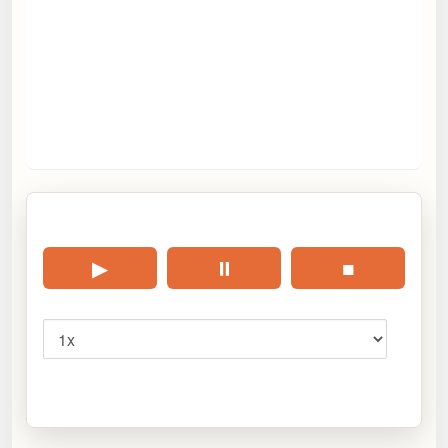
🎧 Écouter cet article
▶
⏸
■
Vitesse
Cliquez sur « Lire » pour écouter l’article.