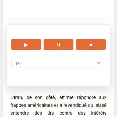
🎧 Écouter cet article
▶
⏸
■
Vitesse
Cliquez sur « Lire » pour écouter l’article.
L’Iran, de son côté, affirme répondre aux
frappes américaines et a revendiqué ou laissé
entendre des tirs contre des intérêts