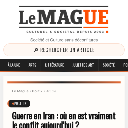
Société et Culture sans déconfitures
🔎 RECHERCHER UN ARTICLE
À LA UNE
ARTS
LITTÉRATURE
JULIETTE'S ART
SOCIÉTÉ
PO
Le Mague
Politik
»
»
Article
POLITIK
Guerre en Iran : où en est vraiment
le conflit aujourd’hui ?