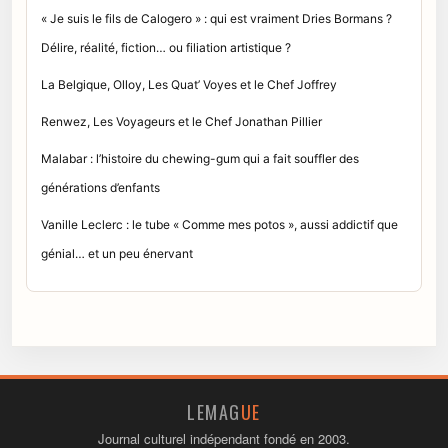
« Je suis le fils de Calogero » : qui est vraiment Dries Bormans ?
Délire, réalité, fiction… ou filiation artistique ?
La Belgique, Olloy, Les Quat’ Voyes et le Chef Joffrey
Renwez, Les Voyageurs et le Chef Jonathan Pillier
Malabar : l’histoire du chewing-gum qui a fait souffler des
générations d’enfants
Vanille Leclerc : le tube « Comme mes potos », aussi addictif que
génial… et un peu énervant
LEMAG
UE
Journal culturel indépendant fondé en 2003.