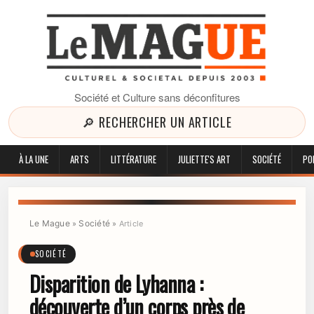
Société et Culture sans déconfitures
🔎 RECHERCHER UN ARTICLE
À LA UNE
ARTS
LITTÉRATURE
JULIETTE'S ART
SOCIÉTÉ
PO
Le Mague
Société
»
»
Article
SOCIÉTÉ
Disparition de Lyhanna :
découverte d’un corps près de