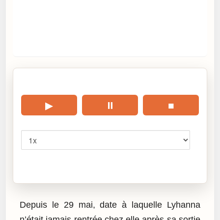
🎧 Écouter cet article
▶
⏸
■
Vitesse
Cliquez sur « Lire » pour écouter l’article.
Depuis le 29 mai, date à laquelle Lyhanna
n’était jamais rentrée chez elle après sa sortie