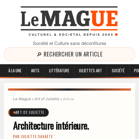
Société et Culture sans déconfitures
🔎 RECHERCHER UN ARTICLE
À LA UNE
ARTS
LITTÉRATURE
JULIETTE'S ART
SOCIÉTÉ
PO
Le Mague
Art of Juliette
»
»
Article
ART OF JULIETTE
Architecture intérieure.
PAR
JULIETTE SAVAËTE