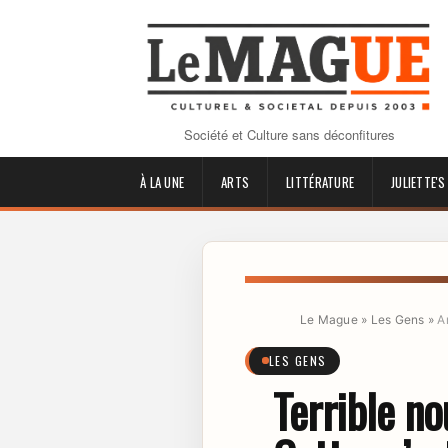
Société et Culture sans déconfitures
À LA UNE
ARTS
LITTÉRATURE
JULIETTE'S
Le Mague
»
Les Gens
»
A
LES GENS
Terrible no