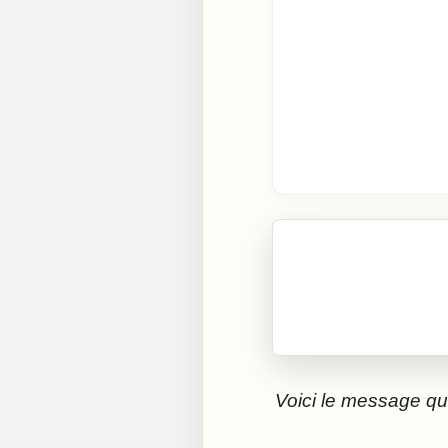
🎧 Écouter cet artic
Cliquez sur « Lire » pour 
Voici le message qu’