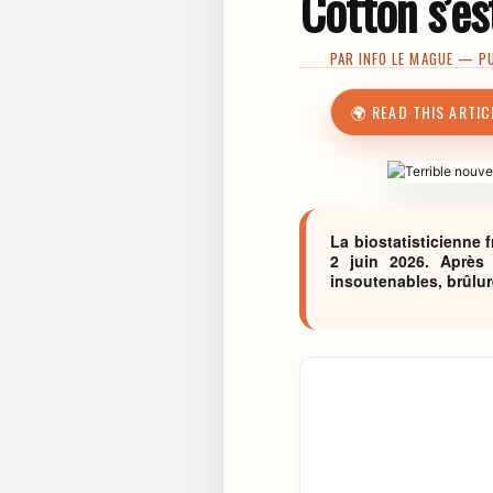
Cotton s’es
PAR
INFO LE MAGUE
— PUB
🌍 READ THIS ARTIC
La biostatisticienne 
2 juin 2026. Après 
insoutenables, brûlure