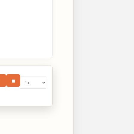
Vitesse
⏸
■