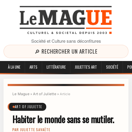
Société et Culture sans déconfitures
🔎 RECHERCHER UN ARTICLE
À LA UNE
ARTS
LITTÉRATURE
JULIETTE'S ART
SOCIÉTÉ
PO
Le Mague
Art of Juliette
»
»
Article
ART OF JULIETTE
Habiter le monde sans se mutiler.
PAR
JULIETTE SAVAËTE