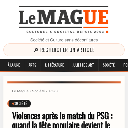
Société et Culture sans déconfitures
🔎 RECHERCHER UN ARTICLE
À LA UNE
ARTS
LITTÉRATURE
JULIETTE'S ART
SOCIÉTÉ
PO
Le Mague
Société
»
»
Article
SOCIÉTÉ
Violences après le match du PSG :
quand la fête populaire devient le