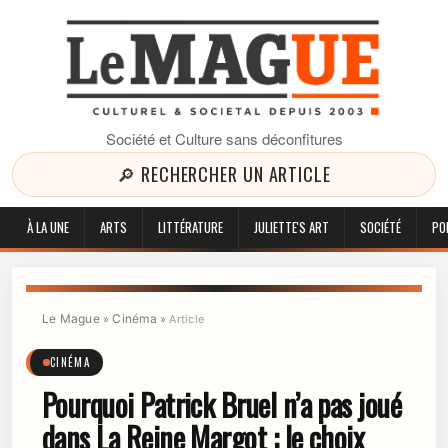
Société et Culture sans déconfitures
🔎 RECHERCHER UN ARTICLE
À LA UNE
ARTS
LITTÉRATURE
JULIETTE'S ART
SOCIÉTÉ
PO
Le Mague
Cinéma
»
»
Article
CINÉMA
Pourquoi Patrick Bruel n’a pas joué
dans La Reine Margot : le choix