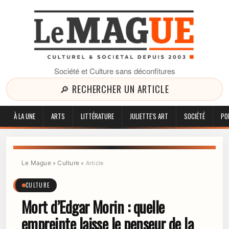
Société et Culture sans déconfitures
🔎 RECHERCHER UN ARTICLE
À LA UNE
ARTS
LITTÉRATURE
JULIETTE'S ART
SOCIÉTÉ
PO
Le Mague
Culture
»
»
Article
CULTURE
Mort d’Edgar Morin : quelle
empreinte laisse le penseur de la