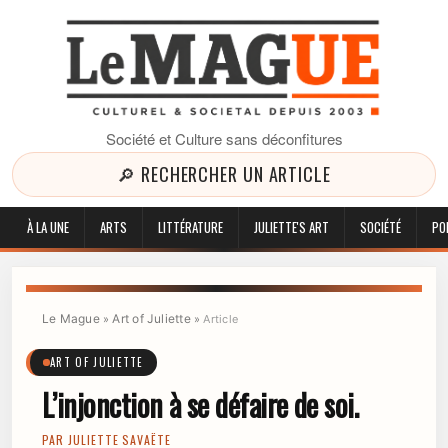
Société et Culture sans déconfitures
🔎 RECHERCHER UN ARTICLE
À LA UNE
ARTS
LITTÉRATURE
JULIETTE'S ART
SOCIÉTÉ
PO
Le Mague
Art of Juliette
»
»
Article
ART OF JULIETTE
L’injonction à se défaire de soi.
PAR
JULIETTE SAVAËTE