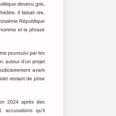
litique devenu gris,
âtre. Il faisait rire,
roisième République
bonhomme et la phrase
omme poursuivi par les
n, autour d’un projet
udiciairement avant
let restant de prise
e en 2024 après des
, accusations qu’il