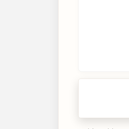
🎧 Écouter cet artic
Cliquez sur « Lire » pour 