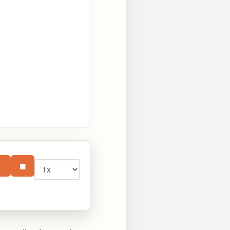
Vitesse
⏸
■