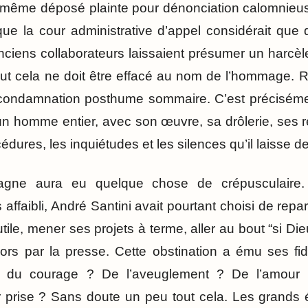
ui-même déposé plainte pour dénonciation calomnieus
 que la cour administrative d’appel considérait que
nciens collaborateurs laissaient présumer un harcè
out cela ne doit être effacé au nom de l’hommage. R
 condamnation posthume sommaire. C’est précisément
r un homme entier, avec son œuvre, sa drôlerie, ses 
cédures, les inquiétudes et les silences qu’il laisse der
gne aura eu quelque chose de crépusculaire. 
affaibli, André Santini avait pourtant choisi de reparti
utile, mener ses projets à terme, aller au bout “si Die
lors par la presse. Cette obstination a ému ses fi
ce du courage ? De l’aveuglement ? De l’amour 
er prise ? Sans doute un peu tout cela. Les grands