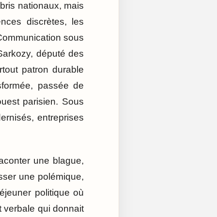
mbris nationaux, mais
nces discrètes, les
la Communication sous
 Sarkozy, député des
rtout patron durable
nsformée, passée de
’ouest parisien. Sous
ernisés, entreprises
 raconter une blague,
isser une polémique,
déjeuner politique où
t verbale qui donnait