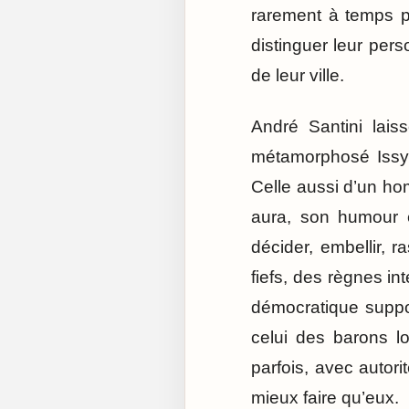
rarement à temps po
distinguer leur pers
de leur ville.
André Santini lais
métamorphosé Issy-l
Celle aussi d’un hom
aura, son humour et
décider, embellir, r
fiefs, des règnes in
démocratique suppo
celui des barons l
parfois, avec autor
mieux faire qu’eux.