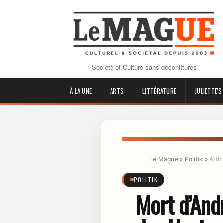
Société et Culture sans déconfitures
À LA UNE
ARTS
LITTÉRATURE
JULIETTE'S
Le Mague
»
Politik
»
Artic
POLITIK
Mort d’Andr