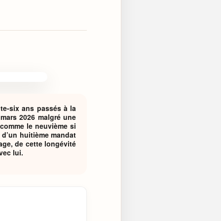
te-six ans passés à la
n mars 2026 malgré une
t comme le neuvième si
ôt d’un huitième mandat
age, de cette longévité
ec lui.