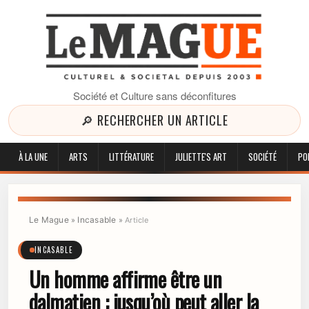
Société et Culture sans déconfitures
🔎 RECHERCHER UN ARTICLE
À LA UNE
ARTS
LITTÉRATURE
JULIETTE'S ART
SOCIÉTÉ
PO
Le Mague
Incasable
»
»
Article
INCASABLE
Un homme affirme être un
dalmatien : jusqu’où peut aller la