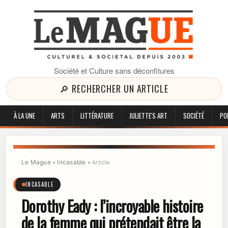
Société et Culture sans déconfitures
🔎 RECHERCHER UN ARTICLE
À LA UNE
ARTS
LITTÉRATURE
JULIETTE'S ART
SOCIÉTÉ
PO
Le Mague
Incasable
»
»
Article
INCASABLE
Dorothy Eady : l’incroyable histoire
de la femme qui prétendait être la