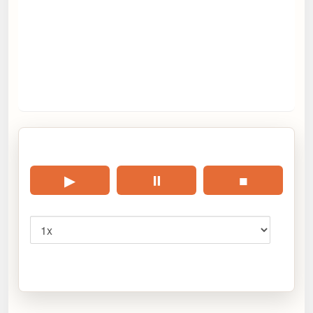
🎧 Écouter cet article
▶
⏸
■
Vitesse
Cliquez sur « Lire » pour écouter l’article.