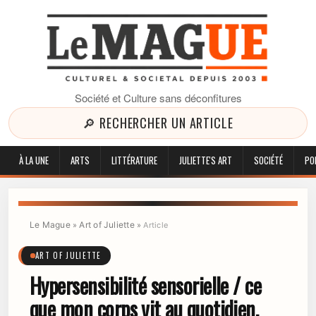
Société et Culture sans déconfitures
🔎 RECHERCHER UN ARTICLE
À LA UNE
ARTS
LITTÉRATURE
JULIETTE'S ART
SOCIÉTÉ
PO
Le Mague
Art of Juliette
»
»
Article
ART OF JULIETTE
Hypersensibilité sensorielle / ce
que mon corps vit au quotidien.