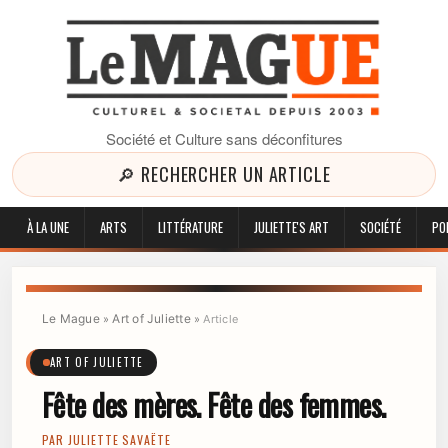
Société et Culture sans déconfitures
🔎 RECHERCHER UN ARTICLE
À LA UNE
ARTS
LITTÉRATURE
JULIETTE'S ART
SOCIÉTÉ
PO
Le Mague
Art of Juliette
»
»
Article
ART OF JULIETTE
Fête des mères. Fête des femmes.
PAR
JULIETTE SAVAËTE