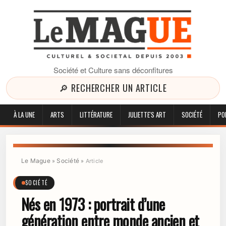
Société et Culture sans déconfitures
🔎 RECHERCHER UN ARTICLE
À LA UNE
ARTS
LITTÉRATURE
JULIETTE'S ART
SOCIÉTÉ
PO
Le Mague
Société
»
»
Article
SOCIÉTÉ
Nés en 1973 : portrait d’une
génération entre monde ancien et