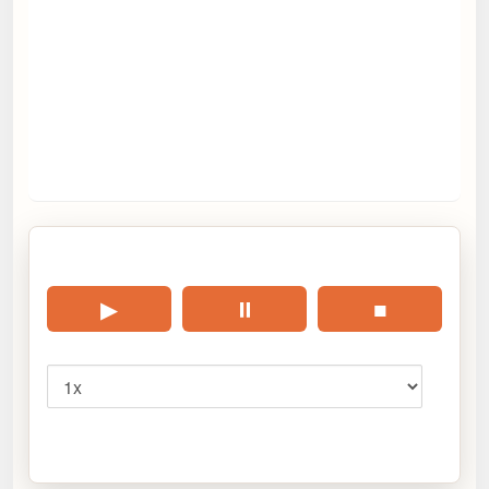
🎧 Écouter cet article
▶
⏸
■
Vitesse
Cliquez sur « Lire » pour écouter l’article.