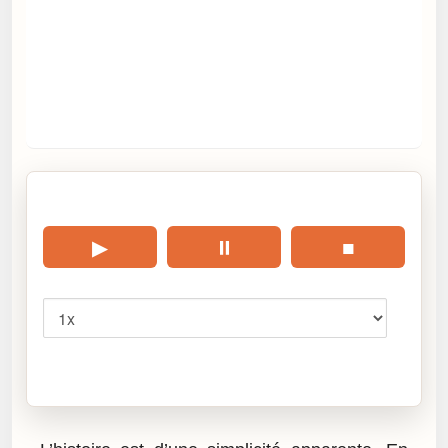
🎧 Écouter cet article
▶
⏸
■
Vitesse
Cliquez sur « Lire » pour écouter l’article.