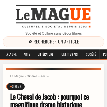
Société et Culture sans déconfitures
🔎 RECHERCHER UN ARTICLE
À LA UNE
ARTS
LITTÉRATURE
JULIETTE'S ART
SOCIÉTÉ
PO
Le Mague
Cinéma
»
»
Article
CINÉMA
Le Cheval de Jacob : pourquoi ce
magnifique drame historique