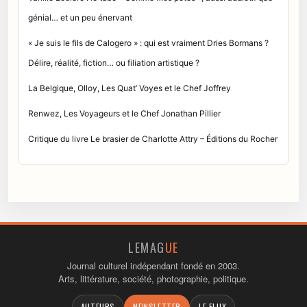
génial… et un peu énervant
« Je suis le fils de Calogero » : qui est vraiment Dries Bormans ?
Délire, réalité, fiction… ou filiation artistique ?
La Belgique, Olloy, Les Quat’ Voyes et le Chef Joffrey
Renwez, Les Voyageurs et le Chef Jonathan Pillier
Critique du livre Le brasier de Charlotte Attry – Éditions du Rocher
LEMAG
UE
Journal culturel indépendant fondé en 2003.
Arts, littérature, société, photographie, politique.
AUTEURS
NEWSLETTER
LE FLUX