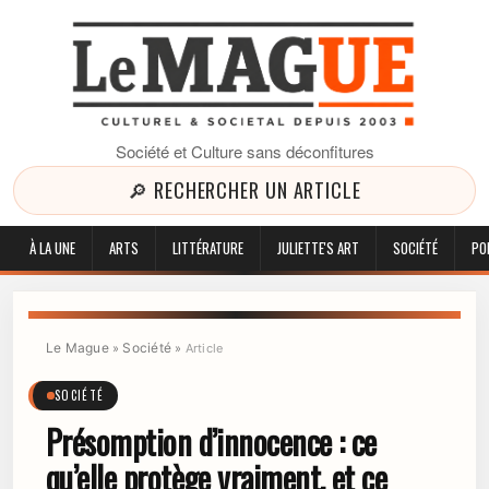
Société et Culture sans déconfitures
🔎 RECHERCHER UN ARTICLE
À LA UNE
ARTS
LITTÉRATURE
JULIETTE'S ART
SOCIÉTÉ
PO
Le Mague
Société
»
»
Article
SOCIÉTÉ
Présomption d’innocence : ce
qu’elle protège vraiment, et ce