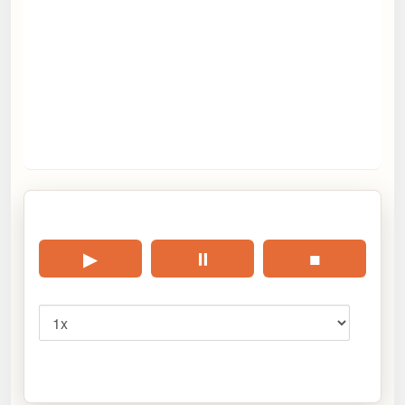
🎧 Écouter cet article
▶
⏸
■
Vitesse
Cliquez sur « Lire » pour écouter l’article.