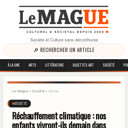
Société et Culture sans déconfitures
🔎 RECHERCHER UN ARTICLE
À LA UNE
ARTS
LITTÉRATURE
JULIETTE'S ART
SOCIÉTÉ
PO
Le Mague
Société
»
»
Article
SOCIÉTÉ
Réchauffement climatique : nos
enfants vivront-ils demain dans