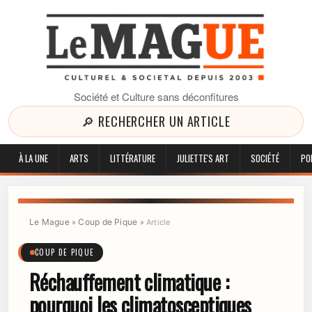
Société et Culture sans déconfitures
🔎 RECHERCHER UN ARTICLE
À LA UNE
ARTS
LITTÉRATURE
JULIETTE'S ART
SOCIÉTÉ
PO
Le Mague
Coup de Pique
»
»
Article
COUP DE PIQUE
Réchauffement climatique :
pourquoi les climatosceptiques