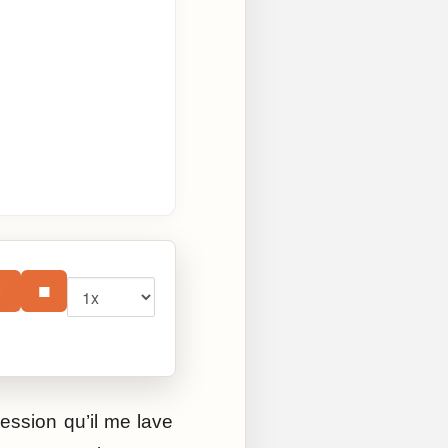
Vitesse
⏸
■
ession qu’il me lave