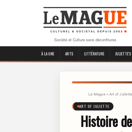
Société et Culture sans déconfitures
À LA UNE
ARTS
LITTÉRATURE
JULIETTE'S
Le Mague
»
Art of Juliett
ART OF JULIETTE
Histoire d