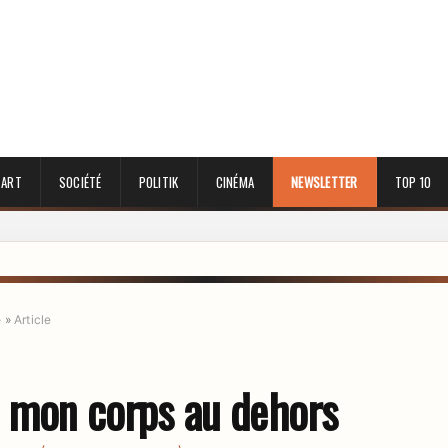
 ART
SOCIÉTÉ
POLITIK
CINÉMA
NEWSLETTER
TOP 10
e
»
Article
e mon corps au dehors