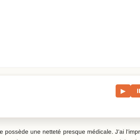
le
▶
écouter l’article.
e possède une netteté presque médicale. J’ai l’impr