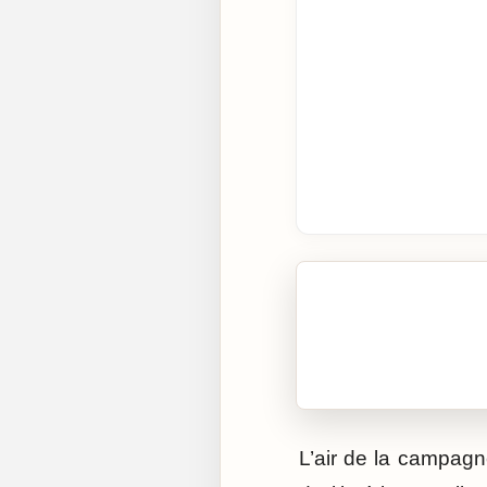
🎧 Écouter cet artic
Cliquez sur « Lire » pour 
L’air de la campagn