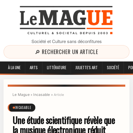
Société et Culture sans déconfitures
🔎 RECHERCHER UN ARTICLE
À LA UNE
ARTS
LITTÉRATURE
JULIETTE'S ART
SOCIÉTÉ
PO
Le Mague
Incasable
»
»
Article
INCASABLE
Une étude scientifique révèle que
la musique électronique réduit