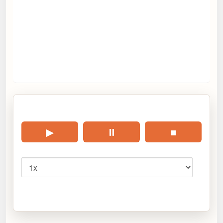
🎧 Écouter cet article
▶
⏸
■
Vitesse
Cliquez sur « Lire » pour écouter l’article.