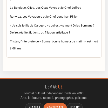
La Belgique, Olloy, Les Quat’ Voyes et le Chef Joffrey
Renwez, Les Voyageurs et le Chef Jonathan Pillier
« Je suis le fils de Calogero » : qui est vraiment Dries Bormans ?
Délire, réalité, fiction… ou filiation artistique ?
Tristan, l’interprète de « Bonne, bonne humeur ce matin », est mort
à 68 ans
LEMAG
UE
Journal culturel indépendant fondé en 2003.
Arts, littérature, société, photographie, politique.
AUTEURS
NEWSLETTER
LE FLUX