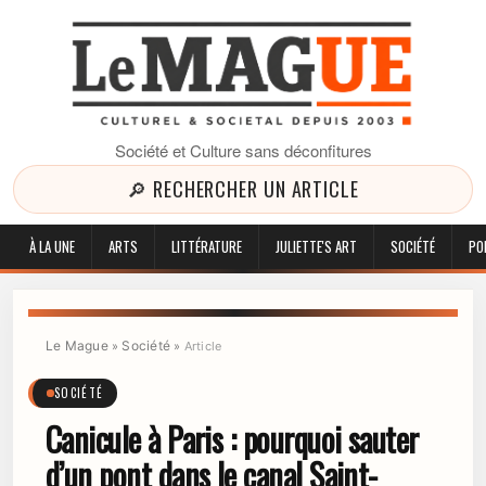
Société et Culture sans déconfitures
🔎 RECHERCHER UN ARTICLE
À LA UNE
ARTS
LITTÉRATURE
JULIETTE'S ART
SOCIÉTÉ
PO
Le Mague
Société
»
»
Article
SOCIÉTÉ
Canicule à Paris : pourquoi sauter
d’un pont dans le canal Saint-