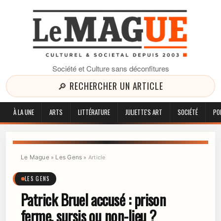
Société et Culture sans déconfitures
🔎 RECHERCHER UN ARTICLE
À LA UNE
ARTS
LITTÉRATURE
JULIETTE'S ART
SOCIÉTÉ
PO
Le Mague
Les Gens
»
»
Article
LES GENS
Patrick Bruel accusé : prison
ferme, sursis ou non-lieu ?