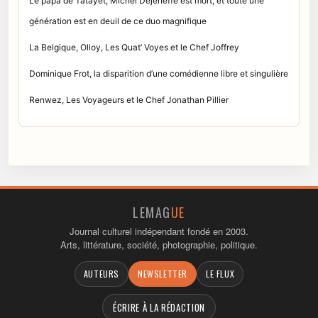
Le papa de Tatayet, Michel Dejeneffe est mort, et toute une
génération est en deuil de ce duo magnifique
La Belgique, Olloy, Les Quat’ Voyes et le Chef Joffrey
Dominique Frot, la disparition d’une comédienne libre et singulière
Renwez, Les Voyageurs et le Chef Jonathan Pillier
LEMAG
UE
Journal culturel indépendant fondé en 2003.
Arts, littérature, société, photographie, politique.
AUTEURS
NEWSLETTER
LE FLUX
ÉCRIRE À LA RÉDACTION