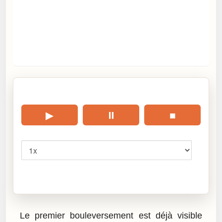
🎧 Écouter cet article
▶
⏸
■
Vitesse
Cliquez sur « Lire » pour écouter l’article.
Le premier bouleversement est déjà visible