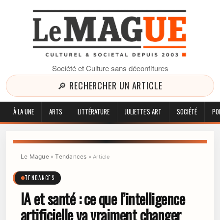
Société et Culture sans déconfitures
🔎 RECHERCHER UN ARTICLE
À LA UNE
ARTS
LITTÉRATURE
JULIETTE'S ART
SOCIÉTÉ
PO
Le Mague
Tendances
»
»
Article
TENDANCES
IA et santé : ce que l’intelligence
artificielle va vraiment changer