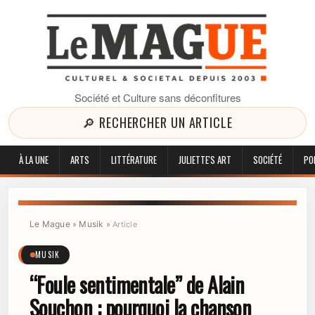
Société et Culture sans déconfitures
🔎 RECHERCHER UN ARTICLE
À LA UNE
ARTS
LITTÉRATURE
JULIETTE'S ART
SOCIÉTÉ
PO
Le Mague
Musik
»
»
Article
MUSIK
“Foule sentimentale” de Alain
Souchon : pourquoi la chanson