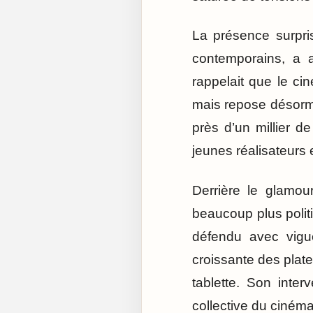
La présence surpri
contemporains, a a
rappelait que le c
mais repose désorm
près d’un millier d
jeunes réalisateurs
Derrière le glamou
beaucoup plus politi
défendu avec vigue
croissante des pla
tablette. Son inte
collective du cinéma