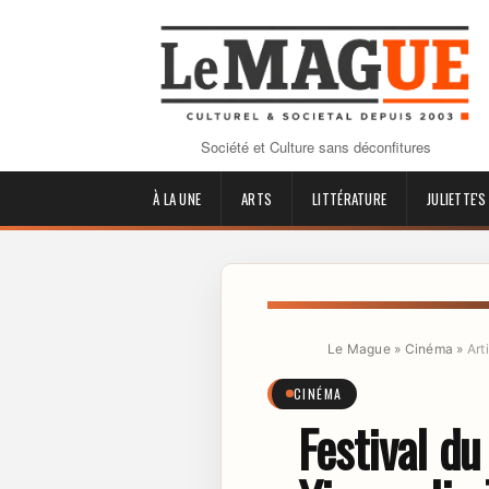
Société et Culture sans déconfitures
À LA UNE
ARTS
LITTÉRATURE
JULIETTE'S
Le Mague
»
Cinéma
»
Art
CINÉMA
Festival d