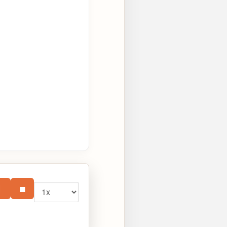
Vitesse
⏸
■