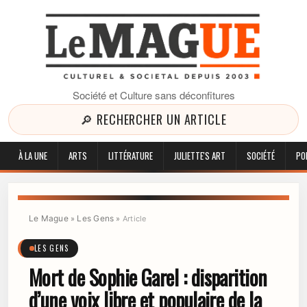
Société et Culture sans déconfitures
🔎 RECHERCHER UN ARTICLE
À LA UNE
ARTS
LITTÉRATURE
JULIETTE'S ART
SOCIÉTÉ
PO
Le Mague
Les Gens
»
»
Article
LES GENS
Mort de Sophie Garel : disparition
d’une voix libre et populaire de la