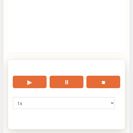
🎧 Écouter cet article
▶
⏸
■
Vitesse
Cliquez sur « Lire » pour écouter l’article.