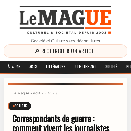
Société et Culture sans déconfitures
🔎 RECHERCHER UN ARTICLE
À LA UNE
ARTS
LITTÉRATURE
JULIETTE'S ART
SOCIÉTÉ
PO
Le Mague
Politik
»
»
Article
POLITIK
Correspondants de guerre :
comment vivent les journalistes