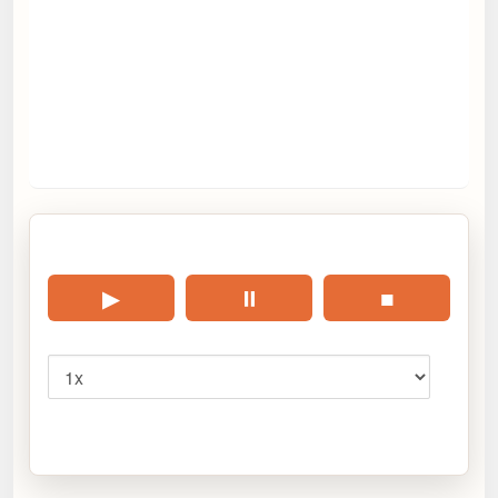
🎧 Écouter cet article
▶
⏸
■
Vitesse
Cliquez sur « Lire » pour écouter l’article.