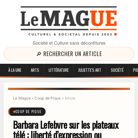
Société et Culture sans déconfitures
🔎 RECHERCHER UN ARTICLE
À LA UNE
ARTS
LITTÉRATURE
JULIETTE'S ART
SOCIÉTÉ
PO
Le Mague
Coup de Pique
»
»
Article
COUP DE PIQUE
Barbara Lefebvre sur les plateaux
télé : liberté d’expression ou