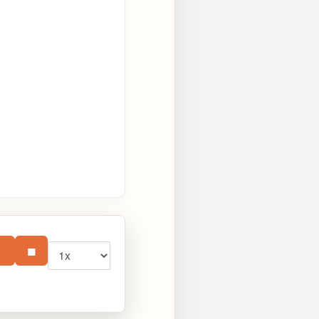
Vitesse
⏸
■