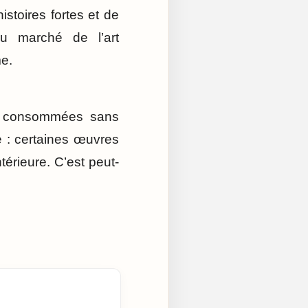
istoires fortes et de
du marché de l’art
me.
s consommées sans
e : certaines œuvres
érieure. C’est peut-