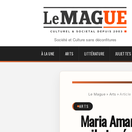
Société et Culture sans déconfitures
À LA UNE
ARTS
LITTÉRATURE
JULIETTE'S
Le Mague
»
Arts
»
Article
ARTS
Maria Amara