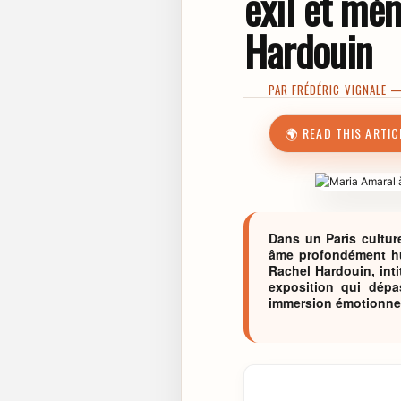
exil et mém
Hardouin
PAR
FRÉDÉRIC VIGNALE
— 
🌍 READ THIS ARTIC
Dans un Paris cultur
âme profondément hum
Rachel Hardouin, inti
exposition qui dépa
immersion émotionnell