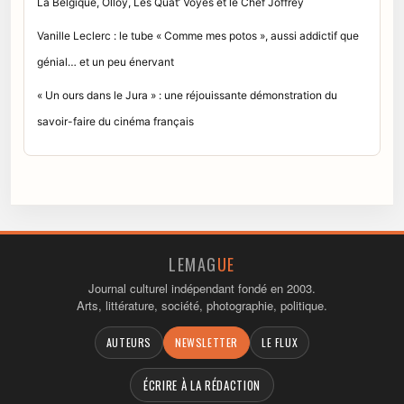
La Belgique, Olloy, Les Quat’ Voyes et le Chef Joffrey
Vanille Leclerc : le tube « Comme mes potos », aussi addictif que
génial… et un peu énervant
« Un ours dans le Jura » : une réjouissante démonstration du
savoir-faire du cinéma français
LEMAG
UE
Journal culturel indépendant fondé en 2003.
Arts, littérature, société, photographie, politique.
AUTEURS
NEWSLETTER
LE FLUX
ÉCRIRE À LA RÉDACTION