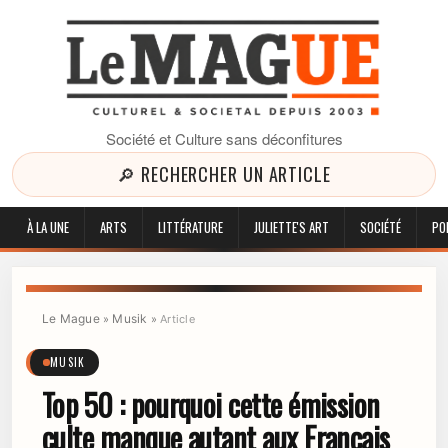
Société et Culture sans déconfitures
🔎 RECHERCHER UN ARTICLE
À LA UNE
ARTS
LITTÉRATURE
JULIETTE'S ART
SOCIÉTÉ
PO
Le Mague
Musik
»
»
Article
MUSIK
Top 50 : pourquoi cette émission
culte manque autant aux Français