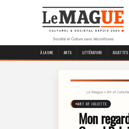
Société et Culture sans déconfitures
À LA UNE
ARTS
LITTÉRATURE
JULIETTE'S
Le Mague
»
Art of Juliett
ART OF JULIETTE
Mon regard 