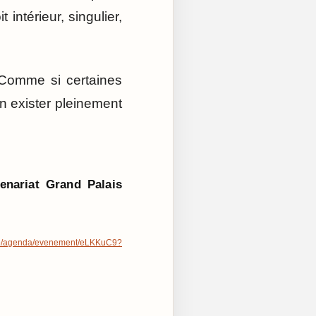
 intérieur, singulier,
 Comme si certaines
in exister pleinement
enariat Grand Palais
mme/agenda/evenement/eLKKuC9?