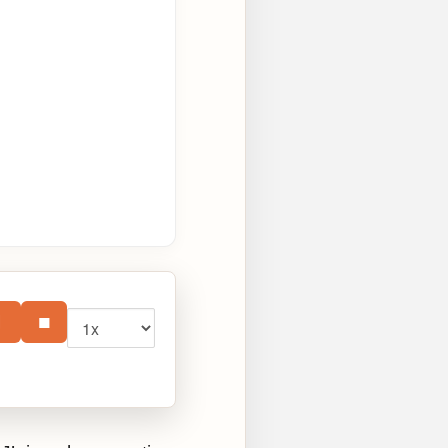
Vitesse
⏸
■