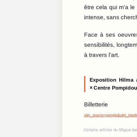
être cela qui m’a le 
intense, sans cherc
Face à ses oeuvres
sensibilités, longte
à travers l’art.
Exposition Hilma 
× Centre Pompidou
Bille
utm_source=google&utm_mediu
Certains articles du Mague béné