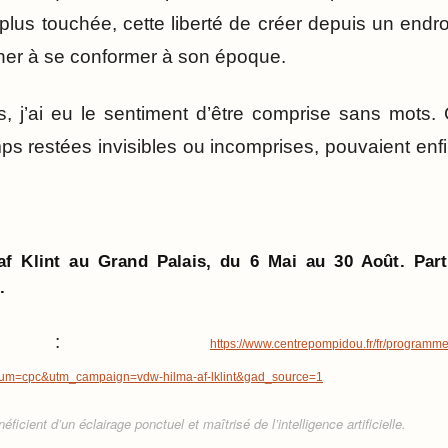
plus touchée, cette liberté de créer depuis un endroit
her à se conformer à son époque.
, j’ai eu le sentiment d’être comprise sans mots.
mps restées invisibles ou incomprises, pouvaient enf
af Klint au Grand Palais, du 6 Mai au 30 Août. Part
.
tterie :
https://www.centrepompidou.fr/fr/progra
m=cpc&utm_campaign=vdw-hilma-af-lklint&gad_source=1
ficient d’un éclairage ponctuel et maîtrisé de l’intelligence artificielle.