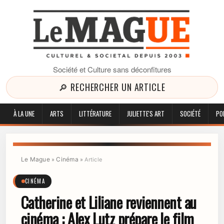
Société et Culture sans déconfitures
🔎 RECHERCHER UN ARTICLE
À LA UNE
ARTS
LITTÉRATURE
JULIETTE'S ART
SOCIÉTÉ
PO
Le Mague
Cinéma
»
»
Article
CINÉMA
Catherine et Liliane reviennent au
cinéma : Alex Lutz prépare le film