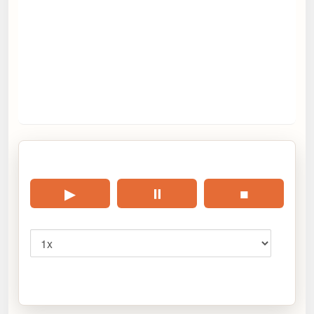
🎧 Écouter cet article
▶
⏸
■
Vitesse
Cliquez sur « Lire » pour écouter l’article.