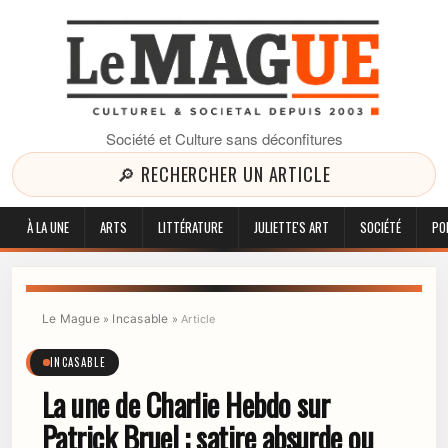
Société et Culture sans déconfitures
🔎 RECHERCHER UN ARTICLE
À LA UNE
ARTS
LITTÉRATURE
JULIETTE'S ART
SOCIÉTÉ
PO
Le Mague
Incasable
»
»
Article
INCASABLE
La une de Charlie Hebdo sur
Patrick Bruel : satire absurde ou